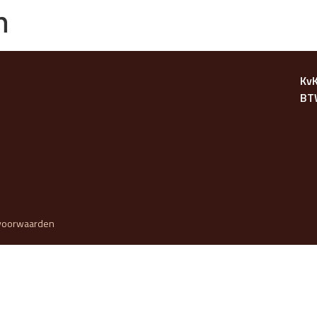
n
Lieske
Paint
Writi
Kv
BTW
voorwaarden