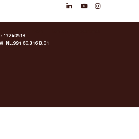
ng
Books
News
Contact
Nederlands
K: 17240513
: NL.991.60.316 B.01